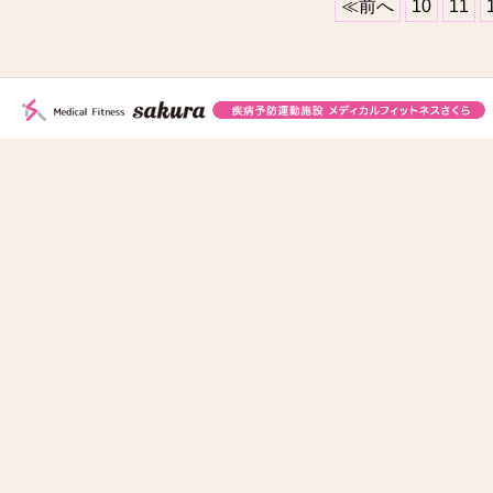
≪前へ
10
11